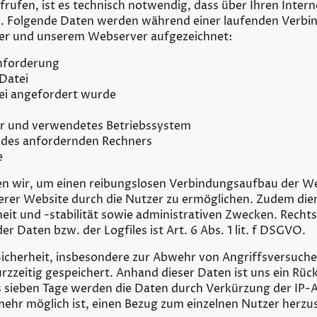
rufen, ist es technisch notwendig, dass über Ihren Inte
n. Folgende Daten werden während einer laufenden Verb
er und unserem Webserver aufgezeichnet:
nforderung
Datei
tei angefordert wurde
 und verwendetes Betriebssystem
e des anfordernden Rechners
e
en wir, um einen reibungslosen Verbindungsaufbau der We
rer Website durch die Nutzer zu ermöglichen. Zudem dien
t und -stabilität sowie administrativen Zwecken. Rechtsg
 Daten bzw. der Logfiles ist Art. 6 Abs. 1 lit. f DSGVO.
Sicherheit, insbesondere zur Abwehr von Angriffsversuch
zzeitig gespeichert. Anhand dieser Daten ist uns ein Rüc
ens sieben Tage werden die Daten durch Verkürzung der I
mehr möglich ist, einen Bezug zum einzelnen Nutzer herzus