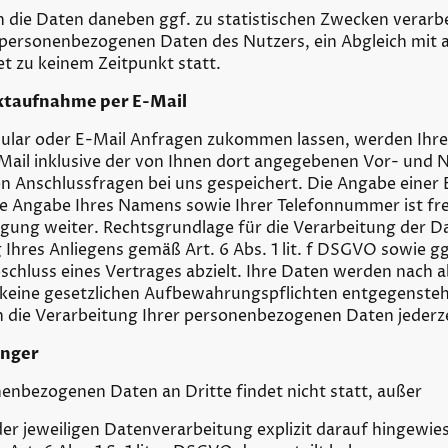
 die Daten daneben ggf. zu statistischen Zwecken verarbe
ersonenbezogenen Daten des Nutzers, ein Abgleich mit 
et zu keinem Zeitpunkt statt.
ktaufnahme per E-Mail
ular oder E-Mail Anfragen zukommen lassen, werden Ihr
-Mail inklusive der von Ihnen dort angegebenen Vor- und
von Anschlussfragen bei uns gespeichert. Die Angabe einer 
e Angabe Ihres Namens sowie Ihrer Telefonnummer ist frei
ligung weiter. Rechtsgrundlage für die Verarbeitung der D
hres Anliegens gemäß Art. 6 Abs. 1 lit. f DSGVO sowie ggf
schluss eines Vertrages abzielt. Ihre Daten werden nach 
n keine gesetzlichen Aufbewahrungspflichten entgegenstehe
en die Verarbeitung Ihrer personenbezogenen Daten jederz
̈nger
nenbezogenen Daten an Dritte findet nicht statt, außer
er jeweiligen Datenverarbeitung explizit darauf hingewie