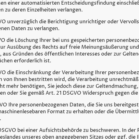
en einer automatisierten Entscheidungsfindung einschließl
n zu deren Einzelheiten verlangen.
O unverzüglich die Berichtigung unrichtiger oder Vervolls
nen Daten zu verlangen.
VO die Löschung Ihrer bei uns gespeicherten personenbe
zur Ausübung des Rechts auf freie Meinungsäußerung und 
g, aus Gründen des öffentlichen Interesses oder zur Gel
chen erforderlich ist.
VO die Einschränkung der Verarbeitung Ihrer personenbe
n von Ihnen bestritten wird, die Verarbeitung unrechtmäßi
cht mehr benötigen, Sie jedoch diese zur Geltendmachung
gen oder Sie gemäß Art. 21 DSGVO Widerspruch gegen die
VO Ihre personenbezogenen Daten, die Sie uns bereitgeste
maschinenlesebaren Format zu erhalten oder die Übermitt
.
DSGVO bei einer Aufsichtsbehörde zu beschweren. In der Re
eslandes unseres oben angegebenen Sitzes oder ggf. die I