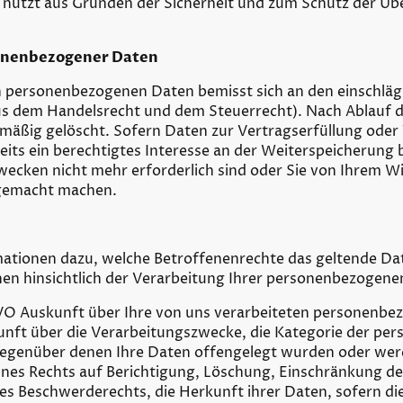
 nutzt aus Gründen der Sicherheit und zum Schutz der Üb
sonenbezogener Daten
 personenbezogenen Daten bemisst sich an den einschläg
us dem Handelsrecht und dem Steuerrecht). Nach Ablauf de
äßig gelöscht. Sofern Daten zur Vertragserfüllung od
seits ein berechtigtes Interesse an der Weiterspeicherung
Zwecken nicht mehr erforderlich sind oder Sie von Ihrem W
gemacht machen.
mationen dazu, welche Betroffenenrechte das geltende Da
en hinsichtlich der Verarbeitung Ihrer personenbezogene
VO Auskunft über Ihre von uns verarbeiteten personenbe
unft über die Verarbeitungszwecke, die Kategorie der pe
egenüber denen Ihre Daten offengelegt wurden oder werd
nes Rechts auf Berichtigung, Löschung, Einschränkung d
s Beschwerderechts, die Herkunft ihrer Daten, sofern die