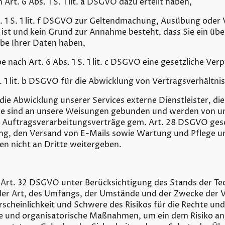
 Art. 6 Abs. 1 S. 1 lit. a DSGVO dazu erteilt haben,
. 1 S. 1 lit. f DSGVO zur Geltendmachung, Ausübung oder
 ist und kein Grund zur Annahme besteht, dass Sie ein ü
abe Ihrer Daten haben,
be nach Art. 6 Abs. 1 S. 1 lit. c DSGVO eine gesetzliche Ve
. 1 lit. b DSGVO für die Abwicklung von Vertragsverhältnis
 die Abwicklung unserer Services externe Dienstleister, die
Sie sind an unsere Weisungen gebunden und werden von uns
ls Auftragsverarbeitungsverträge gem. Art. 28 DSGVO ges
ting, den Versand von E-Mails sowie Wartung und Pflege u
en nicht an Dritte weitergeben.
Art. 32 DSGVO unter Berücksichtigung des Stands der Tec
er Art, des Umfangs, der Umstände und der Zwecke der V
scheinlichkeit und Schwere des Risikos für die Rechte und 
he und organisatorische Maßnahmen, um ein dem Risiko a